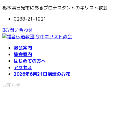
コ
ナ
栃木県日光市にあるプロテスタントのキリスト教会
ン
ビ
0288-21-1921
テ
ゲ
ン
ー
お問い合わせ
ツ
シ
へ
ョ
ス
ン
教会案内
キ
に
集会案内
ッ
移
はじめての方へ
プ
動
アクセス
2026年6月21日講壇のお花
お知らせ