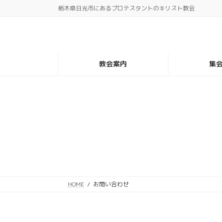
コ
ナ
栃木県日光市にあるプロテスタントのキリスト教会
ン
ビ
テ
ゲ
ン
ー
ツ
シ
教会案内
集
へ
ョ
ス
ン
キ
に
ッ
移
プ
動
HOME
お問い合わせ