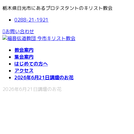
コ
ナ
栃木県日光市にあるプロテスタントのキリスト教会
ン
ビ
0288-21-1921
テ
ゲ
ン
ー
お問い合わせ
ツ
シ
へ
ョ
ス
ン
教会案内
キ
に
集会案内
ッ
移
はじめての方へ
プ
動
アクセス
2026年6月21日講壇のお花
2026年6月21日講壇のお花