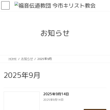
コ
ナ
ン
ビ
テ
ゲ
ン
ー
ツ
シ
へ
ョ
お知らせ
ス
ン
キ
に
ッ
移
プ
動
HOME
お知らせ
2025年9月
2025年9月
2025年9月14日
2025年9月14日