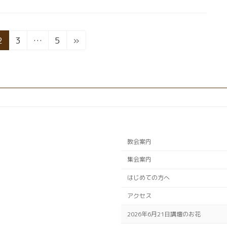
固
固
固
2
3
…
5
»
定
定
定
ペ
ペ
ペ
ー
ー
ー
ジ
ジ
ジ
教会案内
集会案内
はじめての方へ
アクセス
2026年6月21日講壇のお花