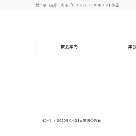
コ
ナ
栃木県日光市にあるプロテスタントのキリスト教会
ン
ビ
テ
ゲ
ン
ー
ツ
シ
へ
ョ
教会案内
集
ス
ン
キ
に
ッ
移
プ
動
HOME
2026年6月21日講壇のお花