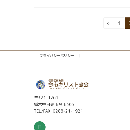
投
固
«
1
定
稿
ペ
の
ー
ジ
ペ
プライバシーポリシー
ー
ジ
送
〒321-1261
り
栃木県日光市今市363
TEL/FAX: 0288-21-1921