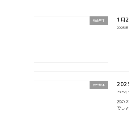
1月
教会解体
2025年
202
教会解体
2025年
謎の
でし